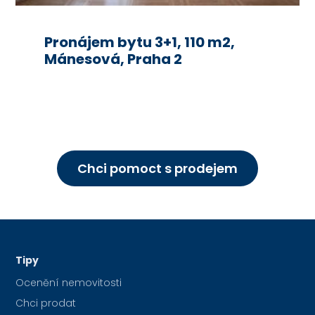
Pronájem bytu 3+1, 110 m2,
Mánesová, Praha 2
Chci pomoct s prodejem
Tipy
Ocenění nemovitosti
Chci prodat