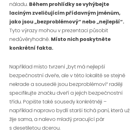
náladu.
Během prohlídky se vyhýbejte
laciným zveličujícím přídavným jménům,
jako jsou „bezproblémový“ nebo „nejlepší“.
Tyto výrazy mohou v prezentaci působit
nedůvěryhodně.
Místo nich poskytněte
konkrétní fakta.
Například místo tvrzení „byt má nejlepší
bezpečnostní dveře, ale v této lokalitě se stejně
nekrade a sousedé jsou bezproblémoví“ raději
specifikujte značku dveří a jejich bezpečnostní
třídu. Popište také sousedy konkrétněji –
například napravo bydlí starší tichá paní, která už
žije sama, a nalevo mladý pracující pár
s desetiletou dcerou.