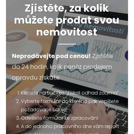
Zjistěte, za kolik
můžete prodat svou
nemovitost
Neprodávejte pod cenou!
Zjistěte
do 24 hodin, kolik peněz prodejem
opravdu získáte.
Klikněte na tlačítko "Získat odhad zdarma".
Vyberte formulář do kterého pak vepíšete
požadované údaje.
Odešlete formulář ke zpracování.
A do jednoho pracovního dne vám report