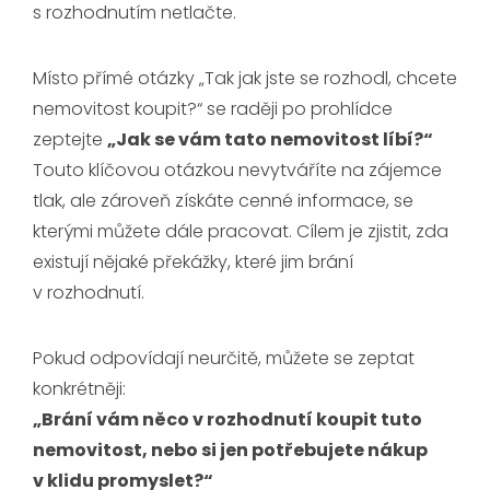
s rozhodnutím netlačte.
Místo přímé otázky „Tak jak jste se rozhodl, chcete
nemovitost koupit?“ se raději po prohlídce
zeptejte
„Jak se vám tato nemovitost líbí?“
Touto klíčovou otázkou nevytváříte na zájemce
tlak, ale zároveň získáte cenné informace, se
kterými můžete dále pracovat. Cílem je zjistit, zda
existují nějaké překážky, které jim brání
v rozhodnutí.
Pokud odpovídají neurčitě, můžete se zeptat
konkrétněji:
„Brání vám něco v rozhodnutí koupit tuto
nemovitost, nebo si jen potřebujete nákup
v klidu promyslet?“