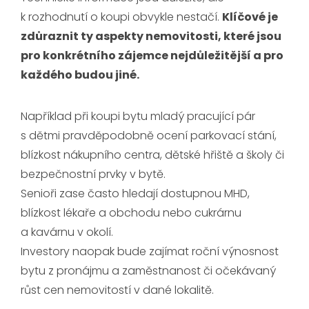
k rozhodnutí o koupi obvykle nestačí.
Klíčové je
zdůraznit ty aspekty nemovitosti, které jsou
pro konkrétního zájemce nejdůležitější a pro
každého budou jiné.
Například při koupi bytu mladý pracující pár
s dětmi pravděpodobně ocení parkovací stání,
blízkost nákupního centra, dětské hřiště a školy či
bezpečnostní prvky v bytě.
Senioři zase často hledají dostupnou MHD,
blízkost lékaře a obchodu nebo cukrárnu
a kavárnu v okolí.
Investory naopak bude zajímat roční výnosnost
bytu z pronájmu a zaměstnanost či očekávaný
růst cen nemovitostí v dané lokalitě.