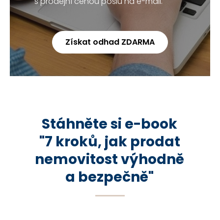
s prodejní cenou pošlu na e-mail.
Získat odhad ZDARMA
Stáhněte si e-book
"7 kroků, jak prodat
nemovitost výhodně
a bezpečně"