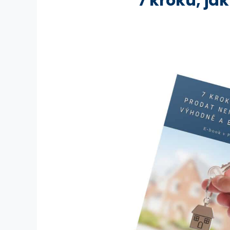
"7 kroků, j