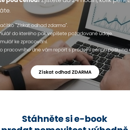
e pod cenou!
Zjistěte do 24 hodin, kolik pen
áte.
tlačítko "Získat odhad zdarma".
mulář do kterého pak vepíšete požadované údaje.
rmulář ke zpracování.
o pracovního dne vám report s prodejní cenou pošlu na e
Získat odhad ZDARMA
Stáhněte si e-book