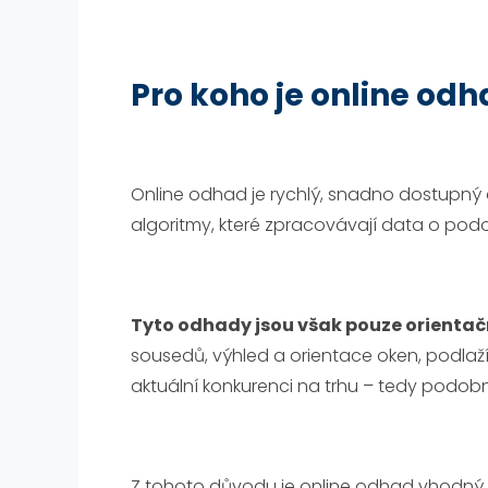
Pro koho je online od
Online odhad je rychlý, snadno dostupný 
algoritmy, které zpracovávají data o po
Tyto odhady jsou však pouze orientač
sousedů, výhled a orientace oken, podlaží
aktuální konkurenci na trhu – tedy podobné
Z tohoto důvodu je online odhad vhodný pr