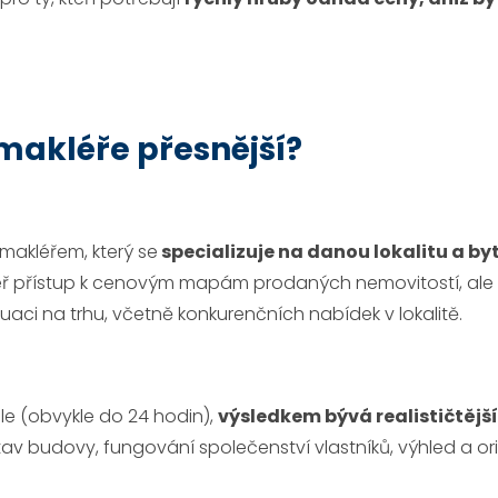
makléře přesnější?
akléřem, který se
specializuje na danou lokalitu a by
éř přístup k cenovým mapám prodaných nemovitostí, ale n
tuaci na trhu, včetně konkurenčních nabídek v lokalitě.
e (obvykle do 24 hodin),
výsledkem bývá realističtější
 stav budovy, fungování společenství vlastníků, výhled a or