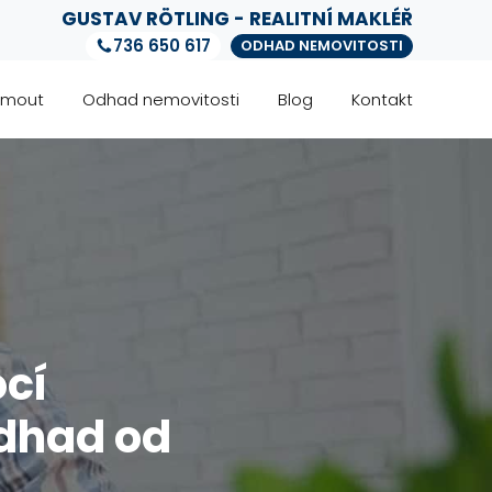
GUSTAV RÖTLING - REALITNÍ MAKLÉŘ
736 650 617
ODHAD NEMOVITOSTI
jmout
Odhad nemovitosti
Blog
Kontakt
cí
odhad od