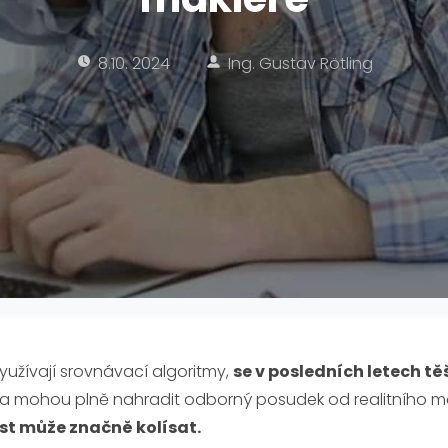
8.10. 2024
Ing. Gustav Rötling
 využívají srovnávací algoritmy,
se v posledních letech těš
da mohou plně nahradit odborný posudek od realitního m
st může značně kolísat.