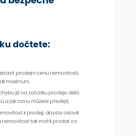
 a bezpečně"
ku dočtete:
nastavit prodejní cenu nemovitosti,
kali maximum,
chybu již na začátku prodeje dělá
ů a jak tomu můžete předejít,
 nemovitost k prodeji, abyste oslovili
a nemovitost tak mohli prodat co