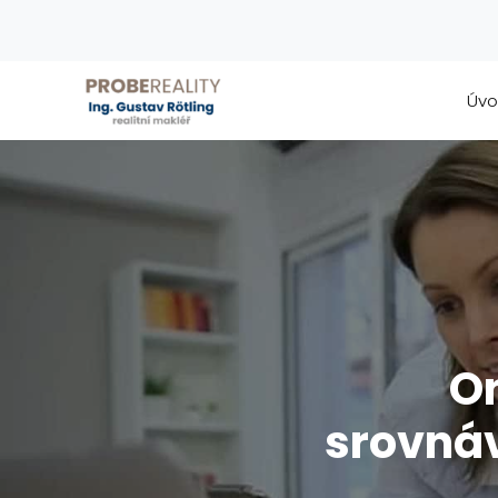
Úv
O
srovnáv