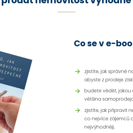
ak prodat nemovitost výhodně
Co se v e-boo
zjistíte, jak správně 
abyste z prodeje zís
budete vědět, jakou 
většina samoprodejc
zjistíte, jak připravit
co nejvíce zájemců 
nejvýhodněji,