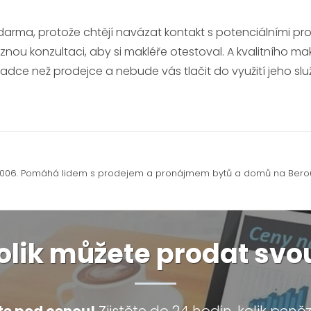
darma, protože chtějí navázat kontakt s potenciálními pro
u konzultaci, aby si makléře otestoval. A kvalitního mak
dce než prodejce a nebude vás tlačit do využití jeho slu
 2006. Pomáhá lidem s prodejem a pronájmem bytů a domů na Berouns
 kolik můžete prodat sv