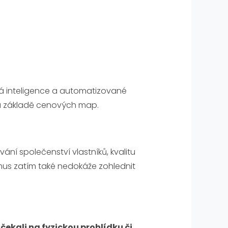
lá inteligence a automatizované
na základě cenových map.
vání společenství vlastníků, kvalitu
tmus zatím také nedokáže zohlednit
.
čekali na fyzickou prohlídku či