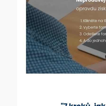
Neprodávejt
opravdu získ
Klikněte na 
Vyberte for
Odešlete fo
A do jednoh