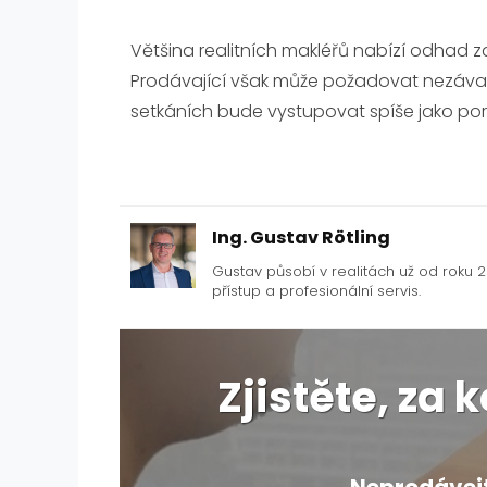
Většina realitních makléřů nabízí odhad z
Prodávající však může požadovat nezávazno
setkáních bude vystupovat spíše jako pora
Ing. Gustav Rötling
Gustav působí v realitách už od roku
přístup a profesionální servis.
Zjistěte, za