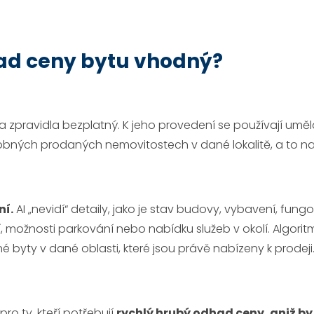
had ceny bytu vhodný?
a zpravidla bezplatný. K jeho provedení se používají umě
dobných prodaných nemovitostech v dané lokalitě, a to 
ní.
AI „nevidí“ detaily, jako je stav budovy, vybavení, fungo
, možnosti parkování nebo nabídku služeb v okolí. Algori
 byty v dané oblasti, které jsou právě nabízeny k prodeji
o ty, kteří potřebují
rychlý hrubý odhad ceny, aniž by 