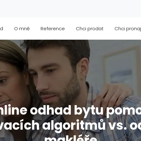
od
O mně
Reference
Chci prodat
Chci prona
nline odhad bytu pomo
acích algoritmů vs. 
makléře