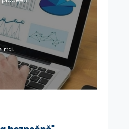
ěz prodejem
-mail.