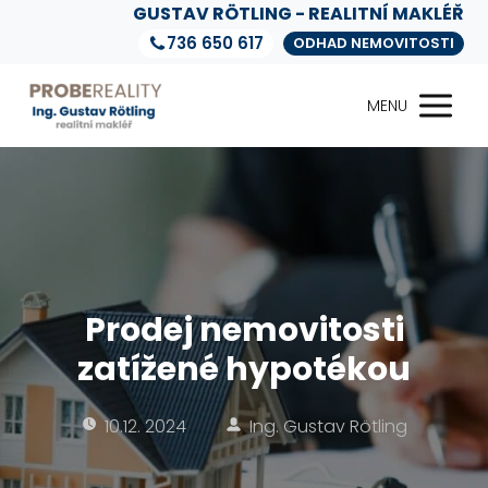
GUSTAV RÖTLING - REALITNÍ MAKLÉŘ
736 650 617
ODHAD NEMOVITOSTI
MENU
Prodej nemovitosti
zatížené hypotékou
10.12. 2024
Ing. Gustav Rötling