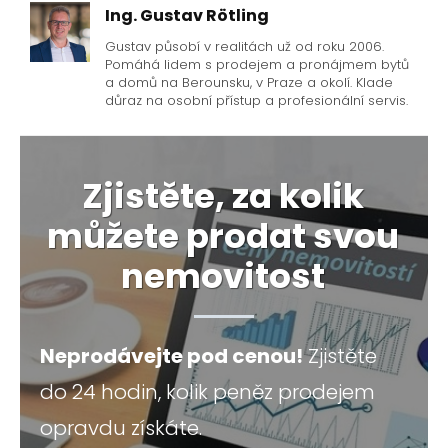
Ing. Gustav Rötling
Gustav působí v realitách už od roku 2006.
Pomáhá lidem s prodejem a pronájmem bytů
a domů na Berounsku, v Praze a okolí. Klade
důraz na osobní přístup a profesionální servis.
Zjistěte, za kolik
můžete prodat svou
nemovitost
Neprodávejte pod cenou!
Zjistěte
do 24 hodin, kolik peněz prodejem
opravdu získáte.