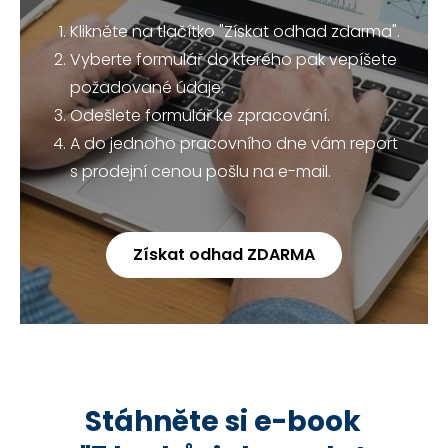
Klikněte na tlačítko "Získat odhad zdarma".
Vyberte formulář do kterého pak vepíšete
požadované údaje.
Odešlete formulář ke zpracování.
A do jednoho pracovního dne vám report
s prodejní cenou pošlu na e-mail.
Získat odhad ZDARMA
Stáhněte si e-book