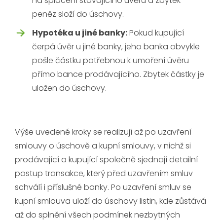
na splacení stávajícího úvěru a zbytek
peněz složí do úschovy.
Hypotéka u jiné banky:
Pokud kupující
čerpá úvěr u jiné banky, jeho banka obvykle
pošle částku potřebnou k umoření úvěru
přímo bance prodávajícího. Zbytek částky je
uložen do úschovy.
Výše uvedené kroky se realizují až po uzavření
smlouvy o úschově a kupní smlouvy, v nichž si
prodávající a kupující společně sjednají detailní
postup transakce, který před uzavřením smluv
schválí i příslušné banky. Po uzavření smluv se
kupní smlouva uloží do úschovy listin, kde zůstává
až do splnění všech podmínek nezbytných