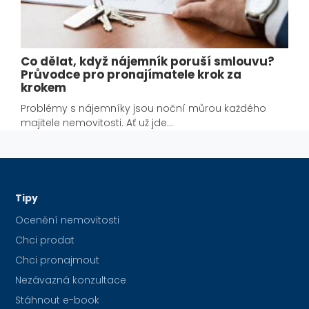
Co dělat, když nájemník poruší smlouvu?
Průvodce pro pronajímatele krok za
krokem
Problémy s nájemníky jsou noční můrou každého
majitele nemovitosti. Ať už jde…
Tipy
Ocenění nemovitosti
Chci prodat
Chci pronajmout
Nezávazná konzultace
Stáhnout e-book